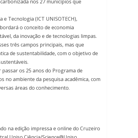
scarbonizada nos 27 municípios que
ia e Tecnologia (ICT UNISOTECH),
abordará o conceito de economia
ável, da inovação e de tecnologias limpas.
sses três campos principais, mas que
ica de sustentabilidade, com o objetivo de
sustentáveis.
ar passar os 25 anos do Programa de
ários no ambiente da pesquisa acadêmica, com
versas áreas do conhecimento.
ado na edição impressa e online do Cruzeiro
stral Uniso Ciência/Science@Uniso.