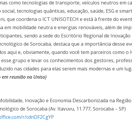
emas como tecnologias de transporte, veículos neutros em ca
o social, tecnologias quânticas, educação, saúde, ESG e smart 
ni, que coordena o ICT UNISOTECH e está à frente do event
a em mobilidade neutra e energias renováveis, além de impl
rticipantes, sendo a sede do Escritório Regional de Inovaç
ecnológico de Sorocaba, destaca que a importância desse e
idos aqui e, obviamente, quando você tem parceiros como o
 esse grupo e levar os conhecimentos dos gestores, profes
duzido nas cidades para elas serem mais modernas e um lugar
 em reunião na Uniso)
obilidade, Inovação e Economia Descarbonizada na Região
nológico de Sorocaba (Av. Itavuvu, 11.777, Sorocaba – SP)
.office.com/r/cdnDF2CgYP