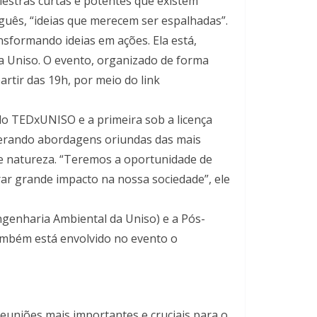
estras curtas e potentes que existem
guês, “ideias que merecem ser espalhadas”.
ansformando ideias em ações. Ela está,
da Uniso. O evento, organizado de forma
rtir das 19h, por meio do link
o TEDxUNISO e a primeira sob a licença
iderando abordagens oriundas das mais
s e natureza. “Teremos a oportunidade de
ar grande impacto na nossa sociedade”, ele
ngenharia Ambiental da Uniso) e a Pós-
ambém está envolvido no evento o
niões mais importantes e cruciais para o