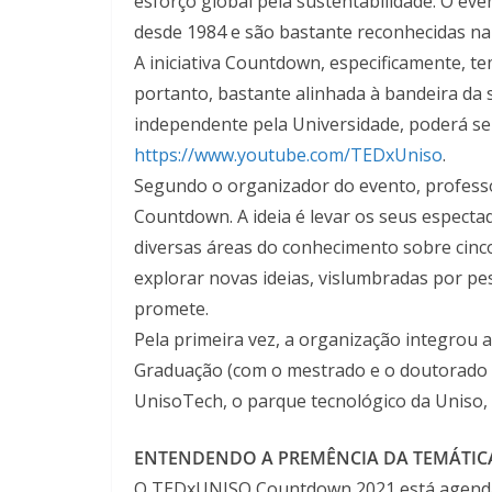
esforço global pela sustentabilidade. O e
desde 1984 e são bastante reconhecidas na 
A iniciativa Countdown, especificamente, te
portanto, bastante alinhada à bandeira da 
independente pela Universidade, poderá ser
https://www.youtube.com/TEDxUniso
.
Segundo o organizador do evento, profess
Countdown. A ideia é levar os seus espect
diversas áreas do conhecimento sobre cinco
explorar novas ideias, vislumbradas por p
promete.
Pela primeira vez, a organização integrou 
Graduação (com o mestrado e o doutorado e
UnisoTech, o parque tecnológico da Uniso
ENTENDENDO A PREMÊNCIA DA TEMÁTIC
O TEDxUNISO Countdown 2021 está agendado