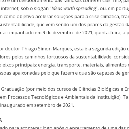
vento é um desdobramento das famosas conferências TED, pal
internet, sob o slogan “
Ideas worth spreading
”, ou, em portu
m como objetivo acelerar soluções para a crise climática, tr
sustentabilidade, que vem sendo um dos pilares da gestão 
 acompanhado em 9 de dezembro de 2021, quinta-feira, a pa
or doutor Thiago Simon Marques, esta é a segunda edição d
adores pelos caminhos tortuosos da sustentabilidade, cons
 eixos principais: energia, transporte, materiais, alimento
essoas apaixonadas pelo que fazem e que são capazes de ger
a Graduação (por meio dos cursos de Ciências Biológicas e E
m Processos Tecnológicos e Ambientais da Instituição). T
, inaugurado em setembro de 2021.
A
 para acontecer logo após o encerramento de uma das reu